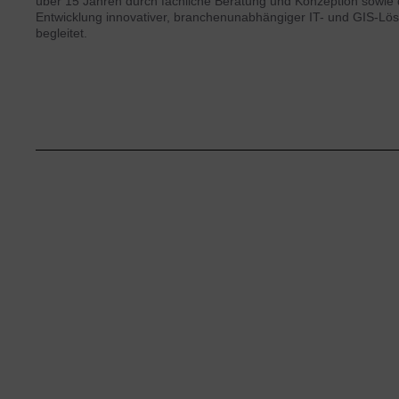
über 15 Jahren durch fachliche Beratung und Konzeption sowie 
Entwicklung innovativer, branchenunabhängiger IT- und GIS-Lö
begleitet.