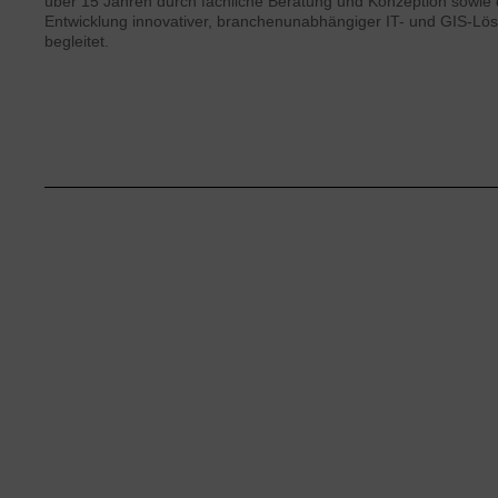
über 15 Jahren durch fachliche Beratung und Konzeption sowie 
Entwicklung innovativer, branchenunabhängiger IT- und GIS-Lö
begleitet.