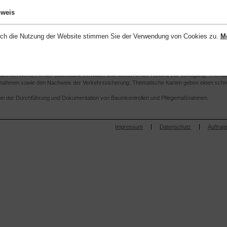
nweis
ch die Nutzung der Website stimmen Sie der Verwendung von Cookies zu.
Me
omplettes Informationssystem passend zur FFL-Baumkontrollrichtlinie zur Verfügung.
äume, Grünbestände auf Anlagen, Grünflächen, Straßen und Plätzen erfassen, bewerten und
a. ein komplettes Baumkataster zu erstellen. Die Erfassung und Editierung der Baumdaten er
 Zusatzkosten für teure Tablet-PCs) und wird sofort online auf Ihren Server übertragen.
nahmen werden in der Datenbank verwaltet und stehen in der Historie zur Verfügung. Themat
ßnahmen sowie den Nachweis der Verkehrssicherung. Thematische Karten geben einen schnel
 bei der Durchführung und Dokumentation von Baumkontrollen und Pflegemaßnahmen.
Impressum
Datenschutz
Auftrag