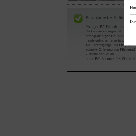
Hi
Baumkataster Software
Dur
Mit argos.BAUM steht Ihnen ein k
Sie können mit argos.BAUM Ihre B
ermöglicht argos.BAUM es Ihnen u.
handelsüblichen Smartphone (keine
Alle Kontrollgänge und Pflegemaß
schnelle Einleitung von Pflegema
Zustand der Bäume.
argos.BAUM unterstützt Sie also