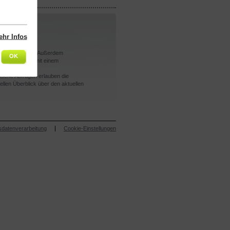
hr Infos
 kontrollieren. Außerdem
OK
folgt vor Ort mit einem
ische Abfragen erlauben die
len Überblick über den aktuellen
sdatenverarbeitung
Cookie-Einstellungen