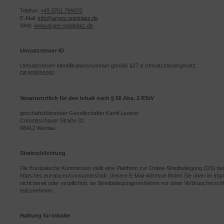
Telefon:
+49 3761 799070
E-Mail:
info@argos-spielplatz.de
Web:
www.argos-spielplatz.de
Umsatzsteuer-ID
Umsatzsteuer-Identifikationsnummer gemäß §27 a Umsatzsteuergesetz:
DE459055050
Verantwortlich für den Inhalt nach § 55 Abs. 2 RStV
geschäftsführender Gesellschafter Kamil Leutner
Crimmitschauer Straße 32
08412 Werdau
Streitschlichtung
Die Europäische Kommission stellt eine Plattform zur Online-Streitbeilegung (OS) ber
https://ec.europa.eu/consumers/odr. Unsere E-Mail-Adresse finden Sie oben im Imp
nicht bereit oder verpflichtet, an Streitbeilegungsverfahren vor einer Verbraucherschl
teilzunehmen.
Haftung für Inhalte