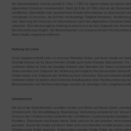
Als Diensteanbieter sind wir gemäß § 7 Abs.1 TMG für eigene Inhalte auf diesen Sei
allgemeinen Gesetzen verantwortlich. Nach §§ 8 bis 10 TMG sind wir als Diensteanbi
verpflichtet, übermittelte oder gespeicherte fremde Informationen zu überwachen od
Umständen zu forschen, die auf eine rechtswidrige Tätigkeit hinweisen. Verpflichtun
oder Sperrung der Nutzung von Informationen nach den allgemeinen Gesetzen bleib
unberührt. Eine diesbezügliche Haftung ist jedoch erst ab dem Zeitpunkt der Kenntni
Rechtsverletzung möglich. Bei Bekanntwerden von entsprechenden Rechtsverletzu
diese Inhalte umgehend entfernen.
Haftung für Links
Unser Angebot enthält Links zu externen Websites Dritter, auf deren Inhalte wir kein
Deshalb können wir für diese fremden Inhalte auch keine Gewähr übernehmen. Für d
verlinkten Seiten ist stets der jeweilige Anbieter oder Betreiber der Seiten verantwortl
Seiten wurden zum Zeitpunkt der Verlinkung auf mögliche Rechtsverstöße überprüft
Inhalte waren zum Zeitpunkt der Verlinkung nicht erkennbar. Eine permanente inhaltli
verlinkten Seiten ist jedoch ohne konkrete Anhaltspunkte einer Rechtsverletzung nic
Bekanntwerden von Rechtsverletzungen werden wir derartige Links umgehend entf
Urheberrecht
Die durch die Seitenbetreiber erstellten Inhalte und Werke auf diesen Seiten unterl
Urheberrecht. Die Vervielfältigung, Bearbeitung, Verbreitung und jede Art der Verwer
Grenzen des Urheberrechtes bedürfen der schriftlichen Zustimmung des jeweiligen 
Erstellers. Downloads und Kopien dieser Seite sind nur für den privaten, nicht kom
gestattet. Soweit die Inhalte auf dieser Seite nicht vom Betreiber erstellt wurden, wer
Urheberrechte Dritter beachtet. Insbesondere werden Inhalte Dritter als solche geke