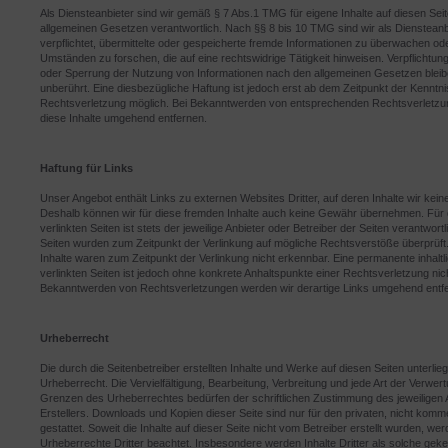
Als Diensteanbieter sind wir gemäß § 7 Abs.1 TMG für eigene Inhalte auf diesen Sei
allgemeinen Gesetzen verantwortlich. Nach §§ 8 bis 10 TMG sind wir als Diensteanbi
verpflichtet, übermittelte oder gespeicherte fremde Informationen zu überwachen od
Umständen zu forschen, die auf eine rechtswidrige Tätigkeit hinweisen. Verpflichtun
oder Sperrung der Nutzung von Informationen nach den allgemeinen Gesetzen bleib
unberührt. Eine diesbezügliche Haftung ist jedoch erst ab dem Zeitpunkt der Kenntni
Rechtsverletzung möglich. Bei Bekanntwerden von entsprechenden Rechtsverletzu
diese Inhalte umgehend entfernen.
Haftung für Links
Unser Angebot enthält Links zu externen Websites Dritter, auf deren Inhalte wir kein
Deshalb können wir für diese fremden Inhalte auch keine Gewähr übernehmen. Für d
verlinkten Seiten ist stets der jeweilige Anbieter oder Betreiber der Seiten verantwortl
Seiten wurden zum Zeitpunkt der Verlinkung auf mögliche Rechtsverstöße überprüft
Inhalte waren zum Zeitpunkt der Verlinkung nicht erkennbar. Eine permanente inhaltli
verlinkten Seiten ist jedoch ohne konkrete Anhaltspunkte einer Rechtsverletzung nic
Bekanntwerden von Rechtsverletzungen werden wir derartige Links umgehend entf
Urheberrecht
Die durch die Seitenbetreiber erstellten Inhalte und Werke auf diesen Seiten unterl
Urheberrecht. Die Vervielfältigung, Bearbeitung, Verbreitung und jede Art der Verwer
Grenzen des Urheberrechtes bedürfen der schriftlichen Zustimmung des jeweiligen 
Erstellers. Downloads und Kopien dieser Seite sind nur für den privaten, nicht kom
gestattet. Soweit die Inhalte auf dieser Seite nicht vom Betreiber erstellt wurden, wer
Urheberrechte Dritter beachtet. Insbesondere werden Inhalte Dritter als solche geke