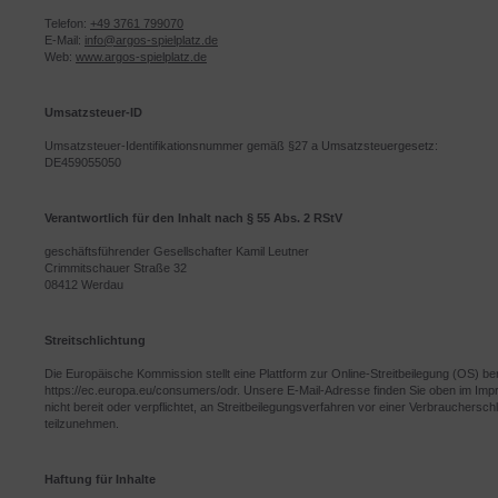
Telefon:
+49 3761 799070
E-Mail:
info@argos-spielplatz.de
Web:
www.argos-spielplatz.de
Umsatzsteuer-ID
Umsatzsteuer-Identifikationsnummer gemäß §27 a Umsatzsteuergesetz:
DE459055050
Verantwortlich für den Inhalt nach § 55 Abs. 2 RStV
geschäftsführender Gesellschafter Kamil Leutner
Crimmitschauer Straße 32
08412 Werdau
Streitschlichtung
Die Europäische Kommission stellt eine Plattform zur Online-Streitbeilegung (OS) ber
https://ec.europa.eu/consumers/odr. Unsere E-Mail-Adresse finden Sie oben im Imp
nicht bereit oder verpflichtet, an Streitbeilegungsverfahren vor einer Verbraucherschl
teilzunehmen.
Haftung für Inhalte