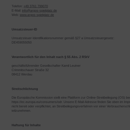
Telefon:
+49 3761 799070
E-Mail:
info@argos-spielplatz.de
Web:
www.argos-spielplatz.de
Umsatzsteuer-ID
Umsatzsteuer-Identifikationsnummer gemäß §27 a Umsatzsteuergesetz:
DE459055050
Verantwortlich für den Inhalt nach § 55 Abs. 2 RStV
geschäftsführender Gesellschafter Kamil Leutner
Crimmitschauer Straße 32
08412 Werdau
Streitschlichtung
Die Europäische Kommission stellt eine Plattform zur Online-Streitbeilegung (OS) ber
https://ec.europa.eu/consumers/odr. Unsere E-Mail-Adresse finden Sie oben im Imp
nicht bereit oder verpflichtet, an Streitbeilegungsverfahren vor einer Verbraucherschl
teilzunehmen.
Haftung für Inhalte