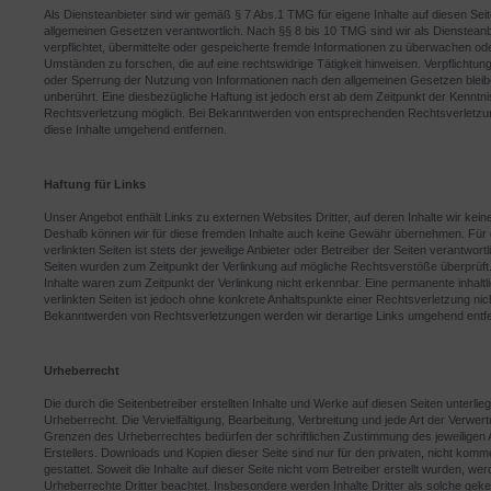
Als Diensteanbieter sind wir gemäß § 7 Abs.1 TMG für eigene Inhalte auf diesen Sei
allgemeinen Gesetzen verantwortlich. Nach §§ 8 bis 10 TMG sind wir als Diensteanbi
verpflichtet, übermittelte oder gespeicherte fremde Informationen zu überwachen od
Umständen zu forschen, die auf eine rechtswidrige Tätigkeit hinweisen. Verpflichtun
oder Sperrung der Nutzung von Informationen nach den allgemeinen Gesetzen bleib
unberührt. Eine diesbezügliche Haftung ist jedoch erst ab dem Zeitpunkt der Kenntni
Rechtsverletzung möglich. Bei Bekanntwerden von entsprechenden Rechtsverletzu
diese Inhalte umgehend entfernen.
Haftung für Links
Unser Angebot enthält Links zu externen Websites Dritter, auf deren Inhalte wir kein
Deshalb können wir für diese fremden Inhalte auch keine Gewähr übernehmen. Für d
verlinkten Seiten ist stets der jeweilige Anbieter oder Betreiber der Seiten verantwortl
Seiten wurden zum Zeitpunkt der Verlinkung auf mögliche Rechtsverstöße überprüft
Inhalte waren zum Zeitpunkt der Verlinkung nicht erkennbar. Eine permanente inhaltli
verlinkten Seiten ist jedoch ohne konkrete Anhaltspunkte einer Rechtsverletzung nic
Bekanntwerden von Rechtsverletzungen werden wir derartige Links umgehend entf
Urheberrecht
Die durch die Seitenbetreiber erstellten Inhalte und Werke auf diesen Seiten unterl
Urheberrecht. Die Vervielfältigung, Bearbeitung, Verbreitung und jede Art der Verwer
Grenzen des Urheberrechtes bedürfen der schriftlichen Zustimmung des jeweiligen 
Erstellers. Downloads und Kopien dieser Seite sind nur für den privaten, nicht kom
gestattet. Soweit die Inhalte auf dieser Seite nicht vom Betreiber erstellt wurden, wer
Urheberrechte Dritter beachtet. Insbesondere werden Inhalte Dritter als solche geke