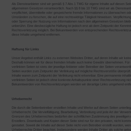
Als Diensteanbieter sind wir gemäß § 7 Abs.1 TMG für eigene Inhalte auf diesen Sei
allgemeinen Gesetzen verantwortlich. Nach §§ 8 bis 10 TMG sind wir als Diensteanbi
verpflichtet, übermittelte oder gespeicherte fremde Informationen zu überwachen od
Umständen zu forschen, die auf eine rechtswidrige Tätigkeit hinweisen. Verpflichtun
oder Sperrung der Nutzung von Informationen nach den allgemeinen Gesetzen bleib
unberührt. Eine diesbezügliche Haftung ist jedoch erst ab dem Zeitpunkt der Kenntni
Rechtsverletzung möglich. Bei Bekanntwerden von entsprechenden Rechtsverletzu
diese Inhalte umgehend entfernen.
Haftung für Links
Unser Angebot enthält Links zu externen Websites Dritter, auf deren Inhalte wir kein
Deshalb können wir für diese fremden Inhalte auch keine Gewähr übernehmen. Für d
verlinkten Seiten ist stets der jeweilige Anbieter oder Betreiber der Seiten verantwortl
Seiten wurden zum Zeitpunkt der Verlinkung auf mögliche Rechtsverstöße überprüft
Inhalte waren zum Zeitpunkt der Verlinkung nicht erkennbar. Eine permanente inhaltli
verlinkten Seiten ist jedoch ohne konkrete Anhaltspunkte einer Rechtsverletzung nic
Bekanntwerden von Rechtsverletzungen werden wir derartige Links umgehend entf
Urheberrecht
Die durch die Seitenbetreiber erstellten Inhalte und Werke auf diesen Seiten unterl
Urheberrecht. Die Vervielfältigung, Bearbeitung, Verbreitung und jede Art der Verwer
Grenzen des Urheberrechtes bedürfen der schriftlichen Zustimmung des jeweiligen 
Erstellers. Downloads und Kopien dieser Seite sind nur für den privaten, nicht kom
gestattet. Soweit die Inhalte auf dieser Seite nicht vom Betreiber erstellt wurden, wer
Urheberrechte Dritter beachtet. Insbesondere werden Inhalte Dritter als solche geke