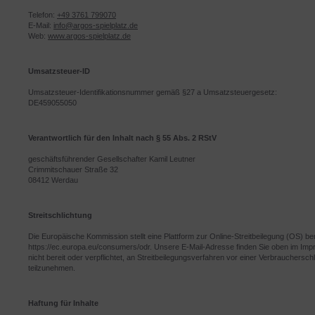
Telefon:
+49 3761 799070
E-Mail:
info@argos-spielplatz.de
Web:
www.argos-spielplatz.de
Umsatzsteuer-ID
Umsatzsteuer-Identifikationsnummer gemäß §27 a Umsatzsteuergesetz:
DE459055050
Verantwortlich für den Inhalt nach § 55 Abs. 2 RStV
geschäftsführender Gesellschafter Kamil Leutner
Crimmitschauer Straße 32
08412 Werdau
Streitschlichtung
Die Europäische Kommission stellt eine Plattform zur Online-Streitbeilegung (OS) ber
https://ec.europa.eu/consumers/odr. Unsere E-Mail-Adresse finden Sie oben im Imp
nicht bereit oder verpflichtet, an Streitbeilegungsverfahren vor einer Verbraucherschl
teilzunehmen.
Haftung für Inhalte