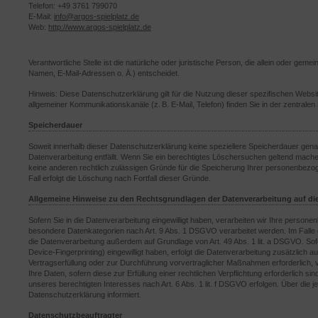
Telefon: +49 3761 799070
E-Mail:
info@argos-spielplatz.de
Web:
http://www.argos-spielplatz.de
Verantwortliche Stelle ist die natürliche oder juristische Person, die allein oder 
Namen, E-Mail-Adressen o. Ä.) entscheidet.
Hinweis: Diese Datenschutzerklärung gilt für die Nutzung dieser spezifischen W
allgemeiner Kommunikationskanäle (z. B. E-Mail, Telefon) finden Sie in der zentral
Speicherdauer
Soweit innerhalb dieser Datenschutzerklärung keine speziellere Speicherdauer gena
Datenverarbeitung entfällt. Wenn Sie ein berechtigtes Löschersuchen geltend machen
keine anderen rechtlich zulässigen Gründe für die Speicherung Ihrer personenbezog
Fall erfolgt die Löschung nach Fortfall dieser Gründe.
Allgemeine Hinweise zu den Rechtsgrundlagen der Datenverarbeitung auf di
Sofern Sie in die Datenverarbeitung eingewilligt haben, verarbeiten wir Ihre person
besondere Datenkategorien nach Art. 9 Abs. 1 DSGVO verarbeitet werden. Im Falle ei
die Datenverarbeitung außerdem auf Grundlage von Art. 49 Abs. 1 lit. a DSGVO. Sofer
Device-Fingerprinting) eingewilligt haben, erfolgt die Datenverarbeitung zusätzlich a
Vertragserfüllung oder zur Durchführung vorvertraglicher Maßnahmen erforderlich, v
Ihre Daten, sofern diese zur Erfüllung einer rechtlichen Verpflichtung erforderlich 
unseres berechtigten Interesses nach Art. 6 Abs. 1 lit. f DSGVO erfolgen. Über die j
Datenschutzerklärung informiert.
Datenschutzbeauftragter