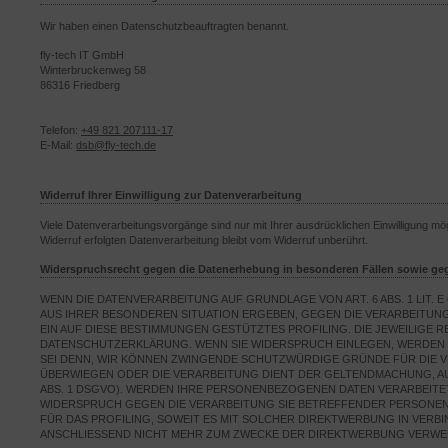
Wir haben einen Datenschutzbeauftragten benannt.
fly-tech IT GmbH
Winterbruckenweg 58
86316 Friedberg
Telefon:
+49 821 207111-17
E-Mail:
dsb@fly-tech.de
Widerruf Ihrer Einwilligung zur Datenverarbeitung
Viele Datenverarbeitungsvorgänge sind nur mit Ihrer ausdrücklichen Einwilligung mögl
Widerruf erfolgten Datenverarbeitung bleibt vom Widerruf unberührt.
Widerspruchsrecht gegen die Datenerhebung in besonderen Fällen sowie ge
WENN DIE DATENVERARBEITUNG AUF GRUNDLAGE VON ART. 6 ABS. 1 LIT. E
AUS IHRER BESONDEREN SITUATION ERGEBEN, GEGEN DIE VERARBEITUN
EIN AUF DIESE BESTIMMUNGEN GESTÜTZTES PROFILING. DIE JEWEILIGE
DATENSCHUTZERKLÄRUNG. WENN SIE WIDERSPRUCH EINLEGEN, WERDEN 
SEI DENN, WIR KÖNNEN ZWINGENDE SCHUTZWÜRDIGE GRÜNDE FÜR DIE VE
ÜBERWIEGEN ODER DIE VERARBEITUNG DIENT DER GELTENDMACHUNG, A
ABS. 1 DSGVO). WERDEN IHRE PERSONENBEZOGENEN DATEN VERARBEITET
WIDERSPRUCH GEGEN DIE VERARBEITUNG SIE BETREFFENDER PERSONEN
FÜR DAS PROFILING, SOWEIT ES MIT SOLCHER DIREKTWERBUNG IN VER
ANSCHLIESSEND NICHT MEHR ZUM ZWECKE DER DIREKTWERBUNG VERWEND