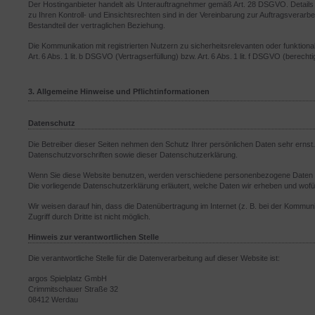
Der Hostinganbieter handelt als Unterauftragnehmer gemäß Art. 28 DSGVO. Detail
zu Ihren Kontroll- und Einsichtsrechten sind in der Vereinbarung zur Auftragsverarbe
Bestandteil der vertraglichen Beziehung.
Die Kommunikation mit registrierten Nutzern zu sicherheitsrelevanten oder funktion
Art. 6 Abs. 1 lit. b DSGVO (Vertragserfüllung) bzw. Art. 6 Abs. 1 lit. f DSGVO (berech
3. Allgemeine Hinweise und Pflichtinformationen
Datenschutz
Die Betreiber dieser Seiten nehmen den Schutz Ihrer persönlichen Daten sehr erns
Datenschutzvorschriften sowie dieser Datenschutzerklärung.
Wenn Sie diese Website benutzen, werden verschiedene personenbezogene Daten er
Die vorliegende Datenschutzerklärung erläutert, welche Daten wir erheben und wofü
Wir weisen darauf hin, dass die Datenübertragung im Internet (z. B. bei der Kommun
Zugriff durch Dritte ist nicht möglich.
Hinweis zur verantwortlichen Stelle
Die verantwortliche Stelle für die Datenverarbeitung auf dieser Website ist:
argos Spielplatz GmbH
Crimmitschauer Straße 32
08412 Werdau