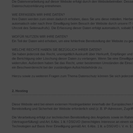
Die Datenverarbeitung auf dieser Website erfolgt durch den Websitebetreiber. Desse
Datenschutzerklärung entnehmen.
WIE ERFASSEN WIR IHRE DATEN?
Ihre Daten werden zum einen dadurch erhoben, dass Sie uns diese mitteilen. Hierbei
automatisch oder nach Ihrer Einwilligung beim Besuch der Website durch unsere IT-
Uhrzeit des Seitenaufrufs). Die Erfassung dieser Daten erfolgt automatisch, sobald 
WOFÜR NUTZEN WIR IHRE DATEN?
Ein Teil der Daten wird erhoben, um eine fehlerfreie Bereitstellung der Website zu
WELCHE RECHTE HABEN SIE BEZÜGLICH IHRER DATEN?
Sie haben jederzeit das Recht, unentgeltlich Auskunft über Herkunft, Empfänger u
die Berichtigung oder Löschung dieser Daten zu verlangen. Wenn Sie eine Einwilligung
widerrufen. Außerdem haben Sie das Recht, unter bestimmten Umständen die Einsc
ein Beschwerderecht bei der zuständigen Aufsichtsbehörde zu.
Hierzu sowie zu weiteren Fragen zum Thema Datenschutz können Sie sich jederzei
2. Hosting
Diese Website wird bei einem externen Hostinganbieter innerhalb der Europäischen
Bereitstellung und Sicherheit der Website erforderlich sind (z. B. IP-Adressen, Zugrif
Die Verarbeitung erfolgt zur technischen Bereitstellung des Angebots sowie im Rahme
(Vertragserfüllung) und Art. 6 Abs. 1 lit. f DSGVO (berechtigtes Interesse an einem si
Technologien auf Basis Ihrer Einwilligung gemäß Art. 6 Abs. 1 lit. a DSGVO i. V. m. 