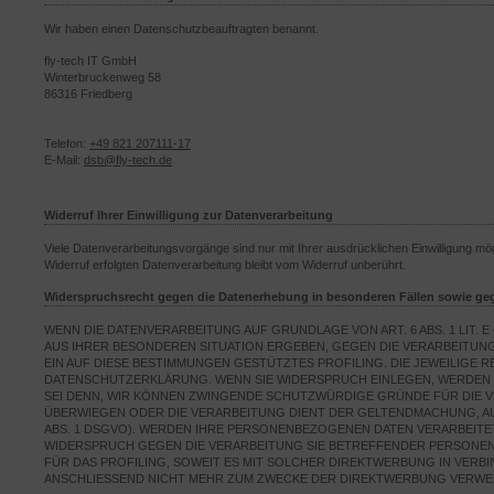
Wir haben einen Datenschutzbeauftragten benannt.
fly-tech IT GmbH
Winterbruckenweg 58
86316 Friedberg
Telefon:
+49 821 207111-17
E-Mail:
dsb@fly-tech.de
Widerruf Ihrer Einwilligung zur Datenverarbeitung
Viele Datenverarbeitungsvorgänge sind nur mit Ihrer ausdrücklichen Einwilligung mögl
Widerruf erfolgten Datenverarbeitung bleibt vom Widerruf unberührt.
Widerspruchsrecht gegen die Datenerhebung in besonderen Fällen sowie ge
WENN DIE DATENVERARBEITUNG AUF GRUNDLAGE VON ART. 6 ABS. 1 LIT. E
AUS IHRER BESONDEREN SITUATION ERGEBEN, GEGEN DIE VERARBEITUN
EIN AUF DIESE BESTIMMUNGEN GESTÜTZTES PROFILING. DIE JEWEILIGE
DATENSCHUTZERKLÄRUNG. WENN SIE WIDERSPRUCH EINLEGEN, WERDEN 
SEI DENN, WIR KÖNNEN ZWINGENDE SCHUTZWÜRDIGE GRÜNDE FÜR DIE VE
ÜBERWIEGEN ODER DIE VERARBEITUNG DIENT DER GELTENDMACHUNG, A
ABS. 1 DSGVO). WERDEN IHRE PERSONENBEZOGENEN DATEN VERARBEITET
WIDERSPRUCH GEGEN DIE VERARBEITUNG SIE BETREFFENDER PERSONEN
FÜR DAS PROFILING, SOWEIT ES MIT SOLCHER DIREKTWERBUNG IN VER
ANSCHLIESSEND NICHT MEHR ZUM ZWECKE DER DIREKTWERBUNG VERWEND