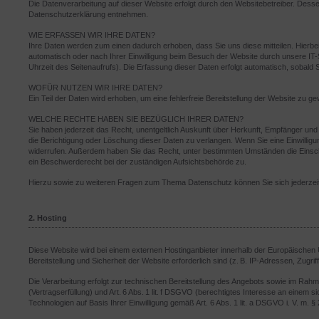
Die Datenverarbeitung auf dieser Website erfolgt durch den Websitebetreiber. Desse
Datenschutzerklärung entnehmen.
WIE ERFASSEN WIR IHRE DATEN?
Ihre Daten werden zum einen dadurch erhoben, dass Sie uns diese mitteilen. Hierbei
automatisch oder nach Ihrer Einwilligung beim Besuch der Website durch unsere IT-
Uhrzeit des Seitenaufrufs). Die Erfassung dieser Daten erfolgt automatisch, sobald 
WOFÜR NUTZEN WIR IHRE DATEN?
Ein Teil der Daten wird erhoben, um eine fehlerfreie Bereitstellung der Website zu
WELCHE RECHTE HABEN SIE BEZÜGLICH IHRER DATEN?
Sie haben jederzeit das Recht, unentgeltlich Auskunft über Herkunft, Empfänger u
die Berichtigung oder Löschung dieser Daten zu verlangen. Wenn Sie eine Einwilligung
widerrufen. Außerdem haben Sie das Recht, unter bestimmten Umständen die Einsc
ein Beschwerderecht bei der zuständigen Aufsichtsbehörde zu.
Hierzu sowie zu weiteren Fragen zum Thema Datenschutz können Sie sich jederzei
2. Hosting
Diese Website wird bei einem externen Hostinganbieter innerhalb der Europäischen
Bereitstellung und Sicherheit der Website erforderlich sind (z. B. IP-Adressen, Zugrif
Die Verarbeitung erfolgt zur technischen Bereitstellung des Angebots sowie im Rahme
(Vertragserfüllung) und Art. 6 Abs. 1 lit. f DSGVO (berechtigtes Interesse an einem si
Technologien auf Basis Ihrer Einwilligung gemäß Art. 6 Abs. 1 lit. a DSGVO i. V. m. 