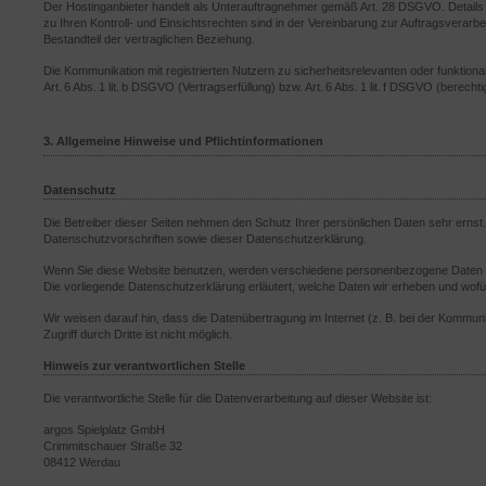
Der Hostinganbieter handelt als Unterauftragnehmer gemäß Art. 28 DSGVO. Detail
zu Ihren Kontroll- und Einsichtsrechten sind in der Vereinbarung zur Auftragsverarbe
Bestandteil der vertraglichen Beziehung.
Die Kommunikation mit registrierten Nutzern zu sicherheitsrelevanten oder funktion
Art. 6 Abs. 1 lit. b DSGVO (Vertragserfüllung) bzw. Art. 6 Abs. 1 lit. f DSGVO (berech
3. Allgemeine Hinweise und Pflichtinformationen
Datenschutz
Die Betreiber dieser Seiten nehmen den Schutz Ihrer persönlichen Daten sehr erns
Datenschutzvorschriften sowie dieser Datenschutzerklärung.
Wenn Sie diese Website benutzen, werden verschiedene personenbezogene Daten er
Die vorliegende Datenschutzerklärung erläutert, welche Daten wir erheben und wofü
Wir weisen darauf hin, dass die Datenübertragung im Internet (z. B. bei der Kommun
Zugriff durch Dritte ist nicht möglich.
Hinweis zur verantwortlichen Stelle
Die verantwortliche Stelle für die Datenverarbeitung auf dieser Website ist:
argos Spielplatz GmbH
Crimmitschauer Straße 32
08412 Werdau