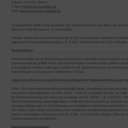
Telefon: +49 3761 799070
E-Mail:
info@argos-spielplatz.de
Web:
http://www.argos-spielplatz.de
Verantwortliche Stelle ist die natürliche oder juristische Person, die allein oder 
Namen, E-Mail-Adressen o. Ä.) entscheidet.
Hinweis: Diese Datenschutzerklärung gilt für die Nutzung dieser spezifischen W
allgemeiner Kommunikationskanäle (z. B. E-Mail, Telefon) finden Sie in der zentral
Speicherdauer
Soweit innerhalb dieser Datenschutzerklärung keine speziellere Speicherdauer gena
Datenverarbeitung entfällt. Wenn Sie ein berechtigtes Löschersuchen geltend machen
keine anderen rechtlich zulässigen Gründe für die Speicherung Ihrer personenbezog
Fall erfolgt die Löschung nach Fortfall dieser Gründe.
Allgemeine Hinweise zu den Rechtsgrundlagen der Datenverarbeitung auf di
Sofern Sie in die Datenverarbeitung eingewilligt haben, verarbeiten wir Ihre person
besondere Datenkategorien nach Art. 9 Abs. 1 DSGVO verarbeitet werden. Im Falle ei
die Datenverarbeitung außerdem auf Grundlage von Art. 49 Abs. 1 lit. a DSGVO. Sofer
Device-Fingerprinting) eingewilligt haben, erfolgt die Datenverarbeitung zusätzlich a
Vertragserfüllung oder zur Durchführung vorvertraglicher Maßnahmen erforderlich, v
Ihre Daten, sofern diese zur Erfüllung einer rechtlichen Verpflichtung erforderlich 
unseres berechtigten Interesses nach Art. 6 Abs. 1 lit. f DSGVO erfolgen. Über die j
Datenschutzerklärung informiert.
Datenschutzbeauftragter